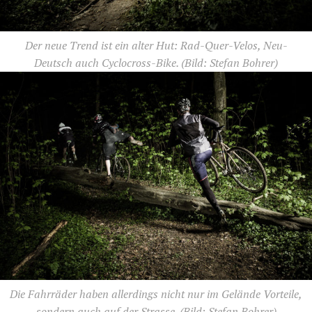
Der neue Trend ist ein alter Hut: Rad-Quer-Velos, Neu-
Deutsch auch Cyclocross-Bike.
(Bild: Stefan Bohrer)
Die Fahrräder haben allerdings nicht nur im Gelände Vorteile,
sondern auch auf der Strasse.
(Bild: Stefan Bohrer)