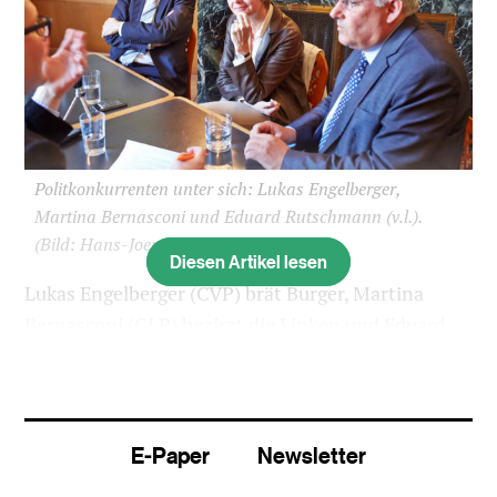
Politkonkurrenten unter sich: Lukas Engelberger,
Martina Bernasconi und Eduard Rutschmann (v.l.).
(Bild: Hans-Joerg Walter)
Diesen Artikel lesen
Lukas Engelberger (CVP) brät Burger, Martina
Bernasconi (GLP) bezirzt die Linken und Eduard
Rutschmann (SVP) ist bereit, sich wieder einmal
die Hände dreckig zu machen: In Basel ist
Wahlkampf.
E-Paper
Newsletter
Ein Showman ist Lukas Engelberger nicht,
wie er