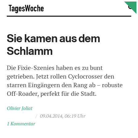
Skip
S
TagesWoche
to
content
Sie kamen aus dem
Schlamm
Die Fixie-Szenies haben es zu bunt
getrieben. Jetzt rollen Cyclocrosser den
starren Eingängern den Rang ab – robuste
Off-Roader, perfekt für die Stadt.
Olivier Joliat
/
09.04.2014, 06:19 Uhr
1 Kommentar