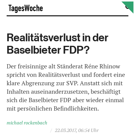
Skip
S
TagesWoche
to
content
Realitätsverlust in der
Baselbieter FDP?
Der freisinnige alt Ständerat Réne Rhinow
spricht von Realitätsverlust und fordert eine
klare Abgrenzung zur SVP. Anstatt sich mit
Inhalten auseinanderzusetzen, beschäftigt
sich die Baselbieter FDP aber wieder einmal
mit persönlichen Befindlichkeiten.
michael rockenbach
/
22.03.2017, 06:54 Uhr