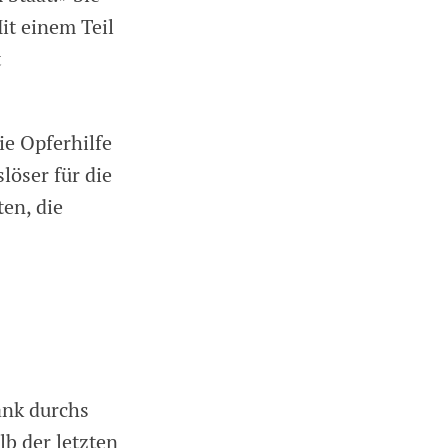
it einem Teil
t
ie Opferhilfe
löser für die
en, die
ank durchs
b der letzten