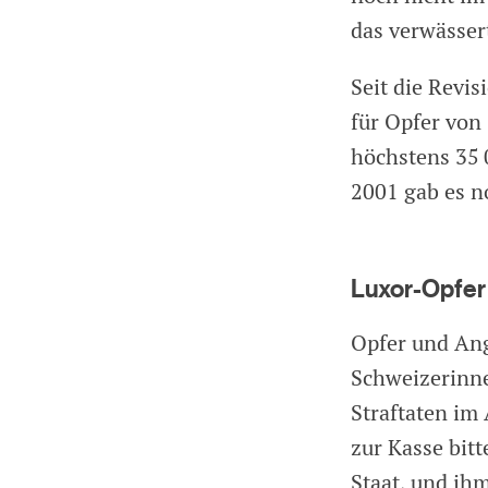
das verwässer
Seit die Revis
für Opfer von
höchstens 35 
2001 gab es n
Luxor-Opfer
Opfer und Ang
Schweizerinne
Straftaten im
zur Kasse bitt
Staat, und ih