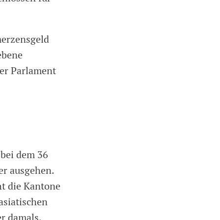
hmerzensgeld
ebene
ger Parlament
 bei dem 36
er ausgehen.
ht die Kantone
 asiatischen
er damals.