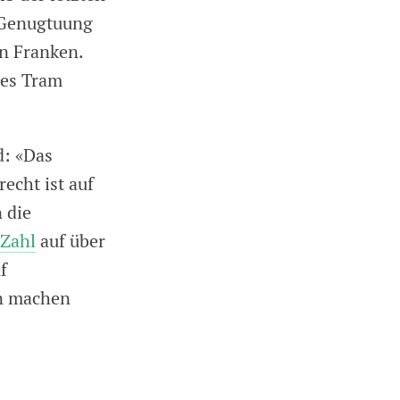
e Genugtuung
en Franken.
ues Tram
d: «Das
echt ist auf
 die
 Zahl
auf über
f
en machen