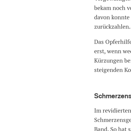
bekam noch vo
davon konnte 
zurückzahlen.
Das Opferhilf
erst, wenn we
Kürzungen bei
steigenden Ko
Schmerzens
Im revidierte
Schmerzensgel
Band. So hat 