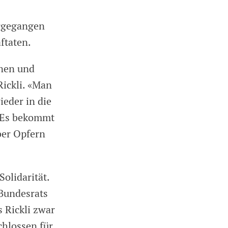
orgegangen
ftaten.
nnen und
Rickli. «Man
ieder in die
. Es bekommt
er Opfern
Solidarität.
Bundesrats
 Rickli zwar
chlossen für