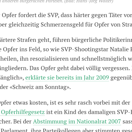
anderen bürgerlichen Parteien.
(Bild: Hans-Jörg Walter)
Opfer fordert die SVP, dass härter gegen Täter v
ber gleichzeitig Schmerzensgeld für Opfer von Stra
rtere Strafen geht, führen bürgerliche Politikeri
e Opfer ins Feld, so wie SVP-Shootingstar Natalie 
 heilen, ihn resozialisieren und schnellstmöglich w
eingliedern. Das Opfer geht dabei völlig vergessen
änglich»,
erklärte sie bereits im Jahr 2009
gegenüb
n der «Schweiz am Sonntag».
fer etwas kosten, ist es sehr rasch vorbei mit der 
 Opferhilfe­gesetz
ist ein Kind des damaligen SVP-
cher. Bei der
Abstimmung im Nationalrat 2007
sass
 Parlament, ihre Parteikollegen aber stimmten ges