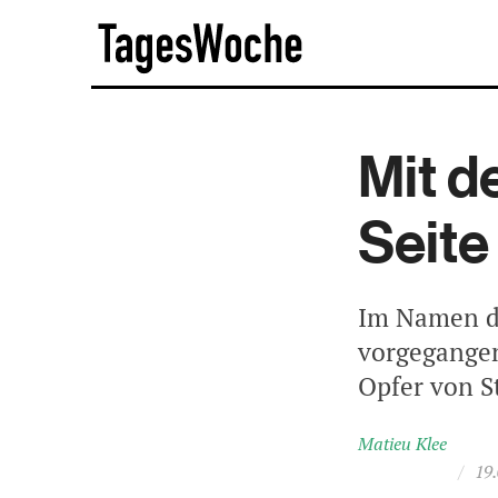
Skip
TagesWoche
to
content
Mit d
Seite
Im Namen de
vorgegangen
Opfer von S
Matieu Klee
/
19.