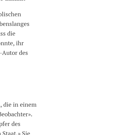
olischen
ebenslanges
ss die
nnte, ihr
-Autor des
, die in einem
Beobachter».
pfer des
Staat.» Sie