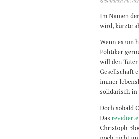
zusammen mit den 
Im Namen der 
wird, kürzte a
Wenn es um hä
Politiker gern
will den Täter
Gesellschaft 
immer lebensl
solidarisch i
Doch sobald Op
Das
revidierte
Christoph Blo
noch nicht im