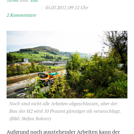
TaWo
sda
/
05.07.2017, 09:12 Uhr
2 Kommentare
Noch sind nicht alle Arbeiten abgeschlossen, aber der
Bau der H2 wird 10 Prozent günstiger als veranschlagt.
(Bild: Stefan Bohrer)
Aufgrund noch ausstehender Arbeiten kann der