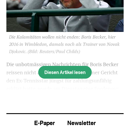
Die Kalamitäten wollen nicht enden: Boris Becker, hier
2016 in Wimbledon, damals noch als Trainer von Novak
Djokovic.
(Bild: Reuters/Paul Childs)
Die unbotmässigen Nachrichten für Boris Becker
Diesen Artikel lesen
reissen nicht ab. Nachdem ein Londoner Gericht
den Ex-Tennisstar jüngst für zahlungsunfähig
erklärt hatte, wurde am Dienstag eine Forderung
des früheren Becker-Vertrauten Hans-Dieter
Cleven in Höhe von 40 Millionen Franken
bekannt.
E-Paper
Newsletter
Erst Ende voriger Woche hatte der 49-jährige