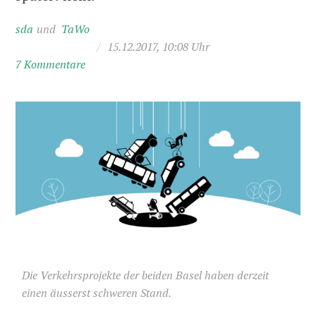
sda
TaWo
/
15.12.2017, 10:08 Uhr
7 Kommentare
Die Verkehrsprojekte der beiden Basel haben derzeit
einen äusserst schweren Stand.