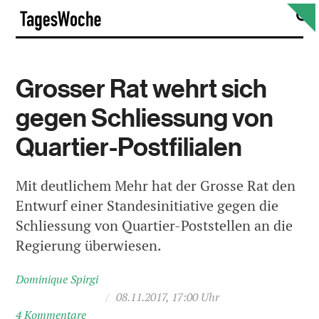
Skip
S
TagesWoche
to
content
Grosser Rat wehrt sich
gegen Schliessung von
Quartier-Postfilialen
Mit deutlichem Mehr hat der Grosse Rat den
Entwurf einer Standesinitiative gegen die
Schliessung von Quartier-Poststellen an die
Regierung überwiesen.
Dominique Spirgi
/
08.11.2017, 17:00 Uhr
4 Kommentare