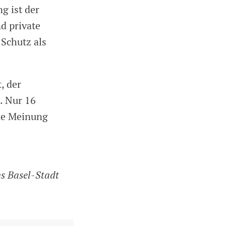
g ist der
d private
Schutz als
, der
. Nur 16
ine Meinung
ns Basel-Stadt