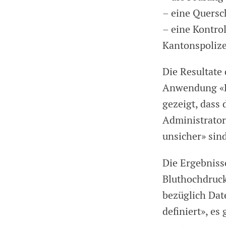
– eine Quersc
– eine Kontro
Kantonspolize
Die Resultate
Anwendung «Ko
gezeigt, dass 
Administrator
unsicher» sind
Die Ergebniss
Bluthochdruck:
bezüglich Dat
definiert», e