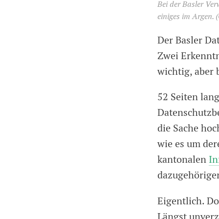
Bei der Basler Ver
einiges im Argen.
Der Basler Dat
Zwei Erkenntn
wichtig, aber 
52 Seiten lang
Datenschutzbe
die Sache hoc
wie es um der
kantonalen
In
dazugehörige
Eigentlich. Do
Längst unverz