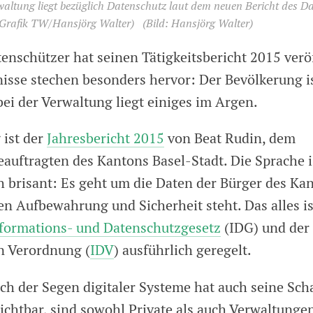
waltung liegt bezüglich Datenschutz laut dem neuen Bericht des D
 (Grafik TW/Hansjörg Walter)
(Bild: Hansjörg Walter)
enschützer hat seinen Tätigkeitsbericht 2015 veröf
isse stechen besonders hervor: Der Bevölkerung 
bei der Verwaltung liegt einiges im Argen.
 ist der
Jahresbericht 2015
von Beat Rudin, dem
auftragten des Kantons Basel-Stadt. Die Sprache is
h brisant: Es geht um die Daten der Bürger des Ka
en Aufbewahrung und Sicherheit steht. Das alles is
formations- und Datenschutzgesetz
(IDG) und der
n Verordnung (
IDV
) ausführlich geregelt.
ch der Segen digitaler Systeme hat auch seine Sch
ichtbar, sind sowohl Private als auch Verwaltungen