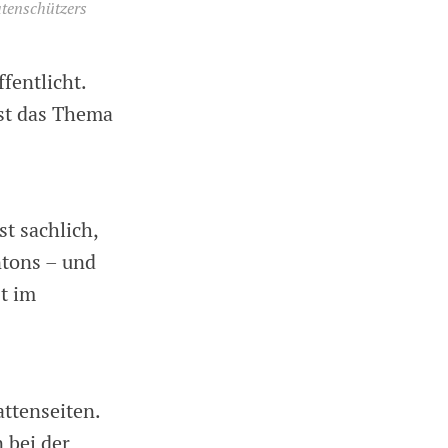
atenschützers
fentlicht.
ist das Thema
t sachlich,
ntons – und
t im
attenseiten.
 bei der