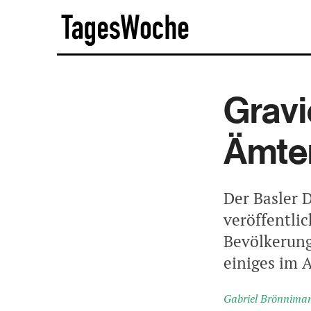
Skip
TagesWoche
to
content
Gravi
Ämte
Der Basler 
veröffentli
Bevölkerung
einiges im 
Gabriel Brönnima