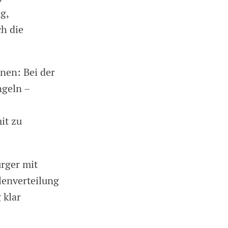
ng,
h die
nen: Bei der
ngeln –
it zu
ürger mit
lenverteilung
 klar