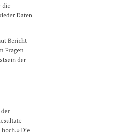
r die
wieder Daten
ut Bericht
en Fragen
stsein der
 der
esultate
 hoch.» Die