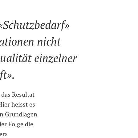
 «Schutzbedarf»
ationen nicht
alität einzelner
ft».
das Resultat
ier heisst es
len Grundlagen
er Folge die
ers