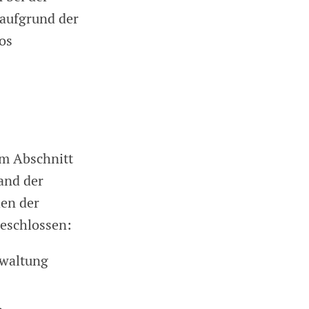
 aufgrund der
os
Im Abschnitt
tand der
hen der
eschlossen:
rwaltung
,