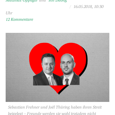
Matthias Oppliger
Yen Duong
/
16.05.2018, 10:30
Uhr
12 Kommentare
Sebastian Frehner und Joël Thüring haben ihren Streit
beigelegt – Freunde werden sie wohl trotzdem nicht