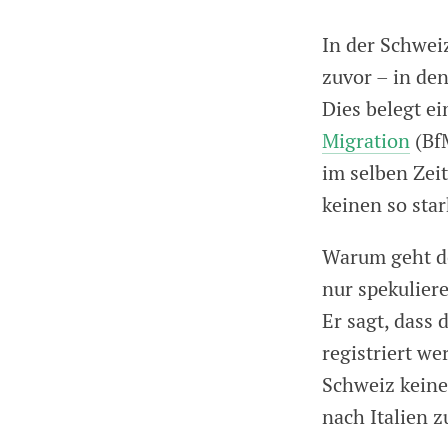
In der Schwei
zuvor – in de
Dies belegt e
Migration
(Bf
im selben Zei
keinen so sta
Warum geht de
nur spekuliere
Er sagt, dass 
registriert we
Schweiz keine
nach Italien z