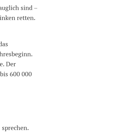
auglich sind –
inken retten.
das
ahresbeginn.
e. Der
 bis 600 000
 sprechen.