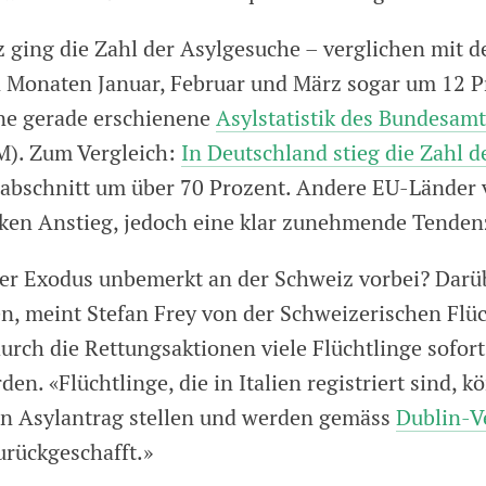
z ging die Zahl der Asylgesuche – verglichen mit 
n Monaten Januar, Februar und März sogar um 12 P
ine gerade erschienene
Asylstatistik des Bundesamt
M). Zum Vergleich:
In Deutschland stieg die Zahl d
tabschnitt um über 70 Prozent. Andere EU-Länder 
rken Anstieg, jedoch eine klar zunehmende Tenden
r Exodus unbemerkt an der Schweiz vorbei? Darüb
n, meint Stefan Frey von der Schweizerischen Flüc
durch die Rettungsaktionen viele Flüchtlinge sofort 
rden. «Flüchtlinge, die in Italien registriert sind, 
n Asylantrag stellen und werden gemäss
Dublin-V
urückgeschafft.»