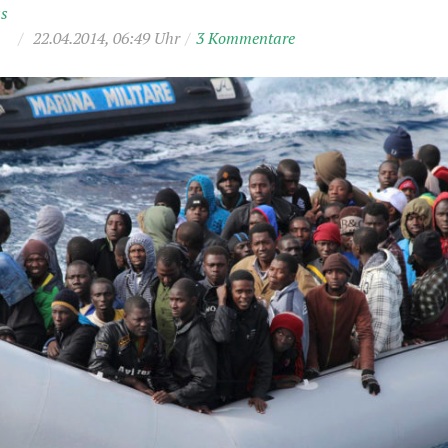
ss
/
22.04.2014, 06:49 Uhr
/
3 Kommentare