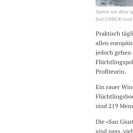
Szenen wie diese sp
laut UNHCR rund 18
Praktisch tägl
allen europäi
jedoch gehen s
Flüchtlingspol
Profiteurin.
Ein rauer Wind
Flüchtlingsbo
sind 219 Mens
Die «San Giust
sind nass, vie