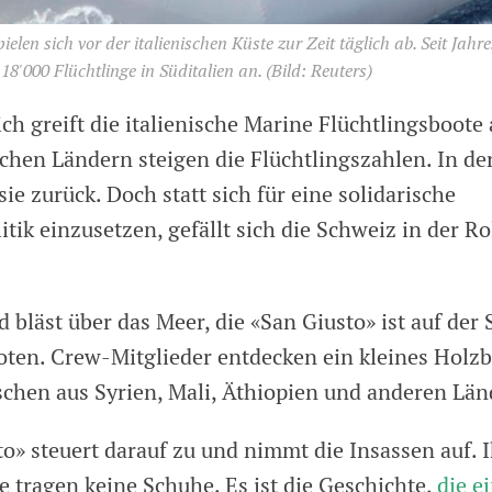
ielen sich vor der italienischen Küste zur Zeit täglich ab. Seit Ja
'000 Flüchtlinge in Süditalien an.
(Bild: Reuters)
ich greift die italienische Marine Flüchtlingsboote a
schen Ländern steigen die Flüchtlingszahlen. In de
ie zurück. Doch statt sich für eine solidarische
itik einzusetzen, gefällt sich die Schweiz in der Ro
 bläst über das Meer, die «San Giusto» ist auf der
oten. Crew-Mitglieder entdecken ein kleines Holz
chen aus Syrien, Mali, Äthiopien und anderen Län
o» steuert darauf zu und nimmt die Insassen auf. I
le tragen keine Schuhe. Es ist die Geschichte,
die e