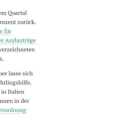
dem Quartal
rozent zurück.
s für
er Asylanträge
verzeichneten
z.
er lasse sich
htlingshilfe.
in Italien
können in der
erordnung