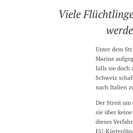
Viele Flüchtling
werde
Unter dem Stri
Marine aufgeg
falls sie doc
Schweiz schaf
nach Italien z
Der Streit um
sie über kein
dieses Verfah
EU-Küstenländ