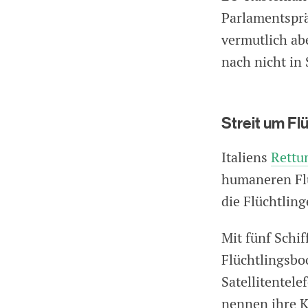
Parlamentsprä
vermutlich ab
nach nicht in 
Streit um Fl
Italiens
Rettu
humaneren Flüc
die Flüchtling
Mit fünf Schif
Flüchtlingsboo
Satellitentel
nennen ihre K