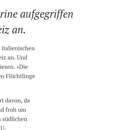
rine aufgegriffen
iz an.
 italienischen
eiz an. Und
iesen. «Die
en Flüchtlinge
rt davon, da
nd froh um
 südlichen
EU-