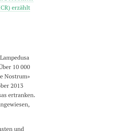
CR) erzählt
r Lampedusa
 Über 10 000
are Nostrum»
ober 2013
sas ertranken.
 angewiesen,
nsten und