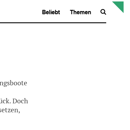
Beliebt
Themen
Search
lingsboote
rück. Doch
setzen,