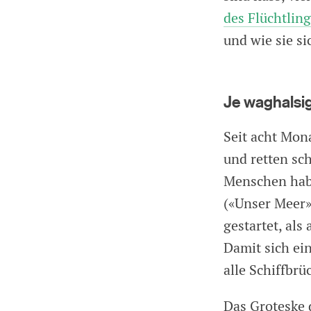
des Flüchtlin
und wie sie si
Je waghalsig
Seit acht Mon
und retten sc
Menschen habe
(«Unser Meer»
gestartet, al
Damit sich ein
alle Schiffbr
Das Groteske 