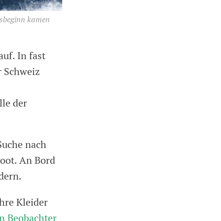
hresbeginn kamen
uf. In fast
r Schweiz
lle der
 Suche nach
boot. An Bord
dern.
hre Kleider
in Beobachter