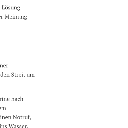
e Lösung –
ner Meinung
iner
 den Streit um
arine nach
nem
inen Notruf,
ins Wasser.