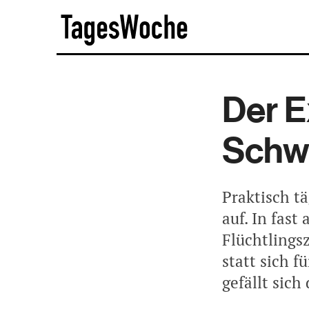
Skip
TagesWoche
to
content
Der E
Schwe
Praktisch tä
auf. In fast
Flüchtlings
statt sich f
gefällt sich