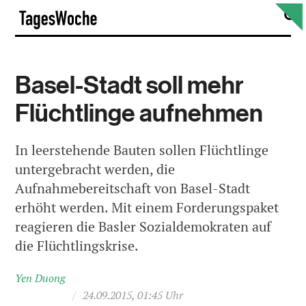
Skip
S
TagesWoche
to
content
Basel-Stadt soll mehr
Flüchtlinge aufnehmen
In leerstehende Bauten sollen Flüchtlinge
untergebracht werden, die
Aufnahmebereitschaft von Basel-Stadt
erhöht werden. Mit einem Forderungspaket
reagieren die Basler Sozialdemokraten auf
die Flüchtlingskrise.
Yen Duong
/
24.09.2015, 01:45 Uhr