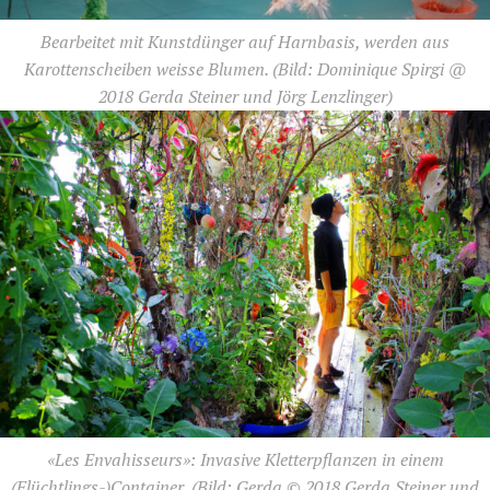
Bearbeitet mit Kunstdünger auf Harnbasis, werden aus
Karottenscheiben weisse Blumen.
(Bild: Dominique Spirgi @
2018 Gerda Steiner und Jörg Lenzlinger)
«Les Envahisseurs»: Invasive Kletterpflanzen in einem
(Flüchtlings-)Container.
(Bild: Gerda © 2018 Gerda Steiner und