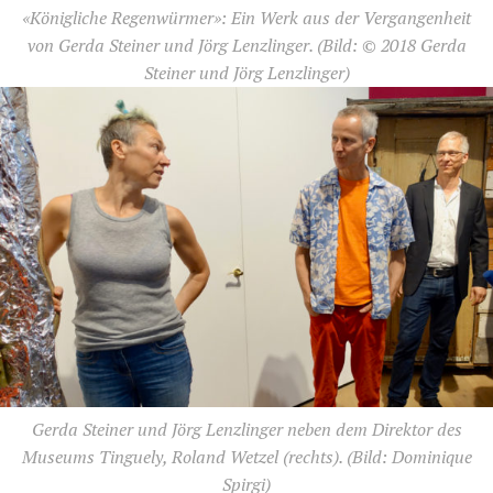
«Königliche Regenwürmer»: Ein Werk aus der Vergangenheit
von Gerda Steiner und Jörg Lenzlinger.
(Bild: © 2018 Gerda
Steiner und Jörg Lenzlinger)
Gerda Steiner und Jörg Lenzlinger neben dem Direktor des
Museums Tinguely, Roland Wetzel (rechts).
(Bild: Dominique
Spirgi)