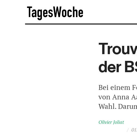
Skip
TagesWoche
to
content
Trouv
der 
Bei einem F
von Anna Aa
Wahl. Darum
Olivier Joliat
/
01