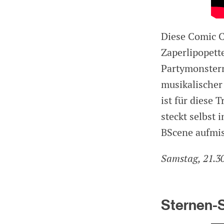
Diese Comic C
Zaperlipopett
Partymonstern
musikalischer
ist für diese
steckt selbst 
BScene aufmi
Samstag, 21.30
Sternen-