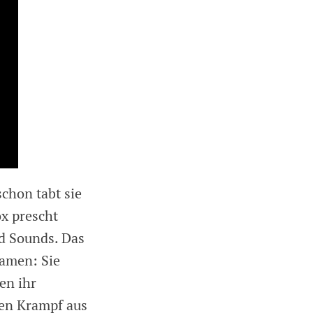
chon tabt sie
ox prescht
d Sounds. Das
Damen: Sie
en ihr
en Krampf aus