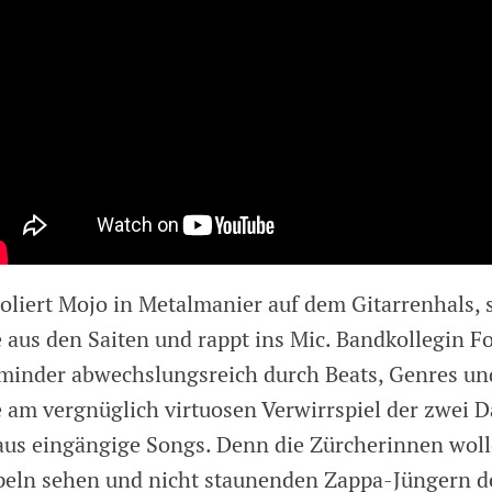
oliert Mojo in Metalmanier auf dem Gitarrenhals, s
 aus den Saiten und rappt ins Mic. Bandkollegin F
 minder abwechslungsreich durch Beats, Genres un
e am vergnüglich virtuosen Verwirrspiel der zwei 
aus eingängige Songs. Denn die Zürcherinnen woll
peln sehen und nicht staunenden Zappa-Jüngern d