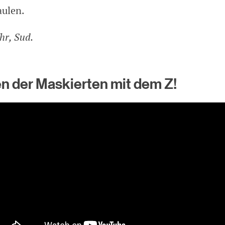
aulen.
hr, Sud.
en der Maskierten mit dem Z!