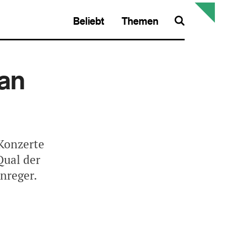
Beliebt
Themen
Search
 an
 Konzerte
Qual der
nreger.