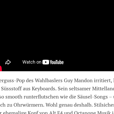
erguss-Pop des Wahlbaslers Guy Mandon irritiert, 
Süssstoff aus Keyboards. Sein seltsamer Mittelland
 so smooth runterflutschen wie die Säusel-Songs –
ich zu Ohrwürmern. Wohl genau deshalb. Stilsicher
er ehemalige Kopf von Alt F4 und Octanone Musik j