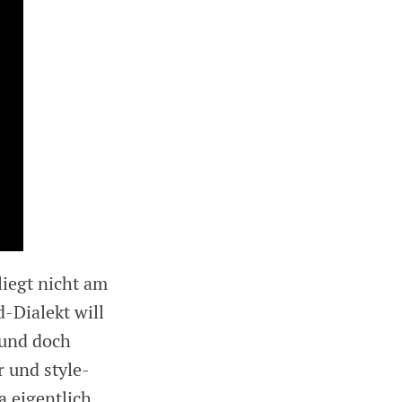
liegt nicht am
-Dialekt will
 und doch
 und style-
a eigentlich