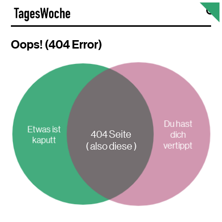
Skip
S
TagesWoche
to
content
Oops! (404 Error)
Du hast
Etwas ist
404 Seite
dich
kaputt
vertippt
( also diese )