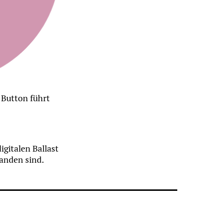
r Button führt
gitalen Ballast
handen sind.