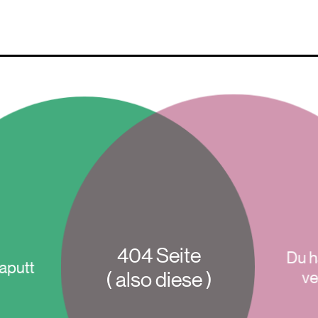
404 Seite
Du h
kaputt
( also diese )
ve