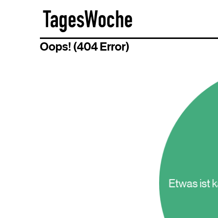
Skip
TagesWoche
to
content
Oops! (404 Error)
Etwas ist 