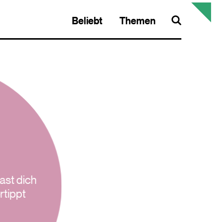
Beliebt
Themen
Search
ast dich
rtippt