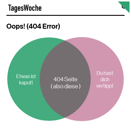
Skip
S
TagesWoche
to
content
Oops! (404 Error)
Du hast
Etwas ist
404 Seite
dich
kaputt
vertippt
( also diese )