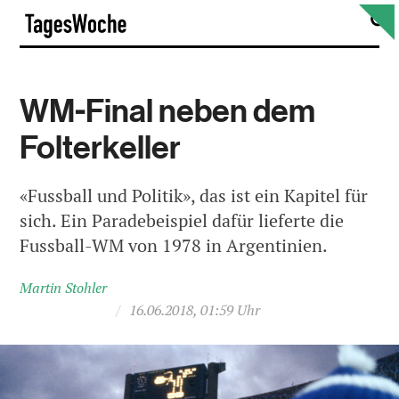
Skip
S
TagesWoche
to
content
WM-Final neben dem
Folterkeller
«Fussball und Politik», das ist ein Kapitel für
sich. Ein Paradebeispiel dafür lieferte die
Fussball-WM von 1978 in Argentinien.
Martin Stohler
/
16.06.2018, 01:59 Uhr