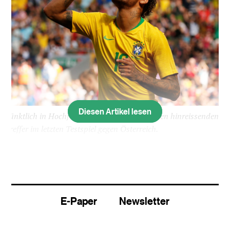
Diesen Artikel lesen
Pünktlich in Hochform: Neymar bejubelt seinen hinreissenden
Treffer im letzten Testspiel gegen Österreich.
Alles war verriegelt im brasilianischen Paradies.
Nichts gab es zu sehen unter den Palmen an der
russischen Schwarzmeerküste. Nicht mal die
Viertelstunde öffentliches Training, die den
E-Paper
Newsletter
Journalisten normalerweise vorgesetzt wird. Vor
dem Spiel gegen die Schweiz herrschte volle