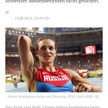
Schweizer Medienberichten nicht gesichert.
SI
/
13.08.2013, 23:49 Uhr
Jelena Isinbajewa holte am Dienstag WM-Gold
(Bild: Si)
Der Start von Stab-Queen Jelena Isinbajewa beim