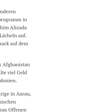
 anderen
rprogramm in
him Alizada
Lächeln auf.
ksack auf dem
us Afghanistan
lte viel Geld
edonien.
rige in Aarau,
nischen
 Vom Offenen