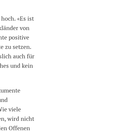
hoch. «Es ist
ckländer von
nte positive
e zu setzen.
lich auch für
ches und kein
okumente
und
ie viele
n, wird nicht
 den Offenen