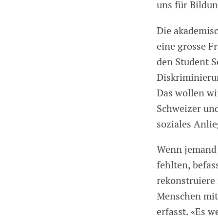
uns für Bildu
Die akademisc
eine grosse Fr
den Student Se
Diskriminierun
Das wollen wi
Schweizer und
soziales Anli
Wenn jemand g
fehlten, befas
rekonstruiere
Menschen mit F
erfasst. «Es 