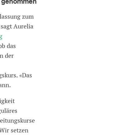
sie genommen
ulassung zum
 sagt Aurelia
g
ob das
n der
gskurs. «Das
ann.
igkeit
guläres
reitungskurse
Wir setzen