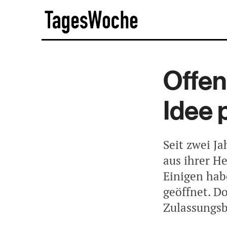
Skip
TagesWoche
to
content
Offen
Idee p
Seit zwei J
aus ihrer He
Einigen hab
geöffnet. D
Zulassungsb