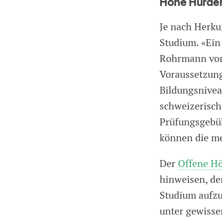
Hohe Hürden
Je nach Herku
Studium. «Ein 
Rohrmann vom
Voraussetzung 
Bildungsnivea
schweizerisch
Prüfungsgebüh
können die me
Der
Offene Hö
hinweisen, den
Studium aufzu
unter gewiss