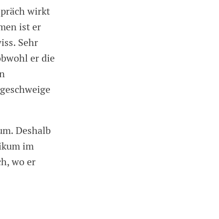
spräch wirkt
en ist er
iss. Sehr
obwohl er die
en
 geschweige
aum. Deshalb
tikum im
h, wo er