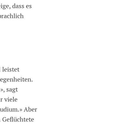
ige, dass es
prachlich
leistet
legenheiten.
», sagt
r viele
tudium.» Aber
 Geflüchtete