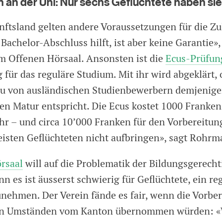
 an der Uni: Nur sechs Geflüchtete haben 
nftsland gelten andere Voraussetzungen für die Z
Bachelor-Abschluss hilft, ist aber keine Garantie»,
 Offenen Hörsaal. Ansonsten ist die
Ecus-Prüfun
für das reguläre Studium. Mit ihr wird abgeklärt, 
u von ausländischen Studienbewerbern demjenige
en Matur entspricht. Die Ecus kostet 1000 Franken
r – und circa 10’000 Franken für den Vorbereitun
isten Geflüchteten nicht aufbringen», sagt Rohrm
rsaal
will auf die Problematik der Bildungsgerecht
n es ist äusserst schwierig für Geflüchtete, ein re
nehmen. Der Verein fände es fair, wenn die Vorbe
en Umständen vom Kanton übernommen würden: «