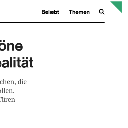
Beliebt
Themen
Search
höne
alität
chen, die
llen.
Türen