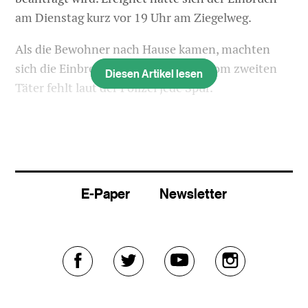
am Dienstag kurz vor 19 Uhr am Ziegelweg.
Als die Bewohner nach Hause kamen, machten
sich die Einbrecher aus dem Staub. Vom zweiten
Diesen Artikel lesen
Täter fehlt laut der Polizei jede Spur.
E-Paper
Newsletter
Externer
Externer
Externer
Externer