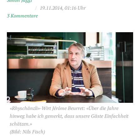
Simon Jäggi
/
19.11.2014, 01:16 Uhr
3 Kommentare
«Rhyschänzli»-Wirt Jérôme Beurret: «Über die Jahre
hinweg habe ich gemerkt, dass unsere Gäste Einfachheit
schätzen.»
(Bild: Nils Fisch)