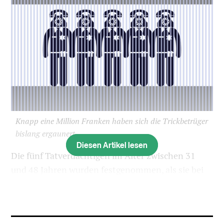
Knapp eine Million Franken haben sich die Trickbetrüger
bislang ergaunert.
Diesen Artikel lesen
Die fünf Tatverdächtigen im Alter zwischen 31
und 48 Jahren wurden festgenommen, als sie bei
Opfern Geld abholen wollten,
wie die
Staatsanwaltschaft am Mittwoch mitteilte
.
Bereits vor gut einer Woche war die Festnahme