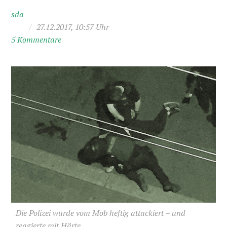
sda
/
27.12.2017, 10:57 Uhr
5 Kommentare
Die Polizei wurde vom Mob heftig attackiert – und
reagierte mit Härte.