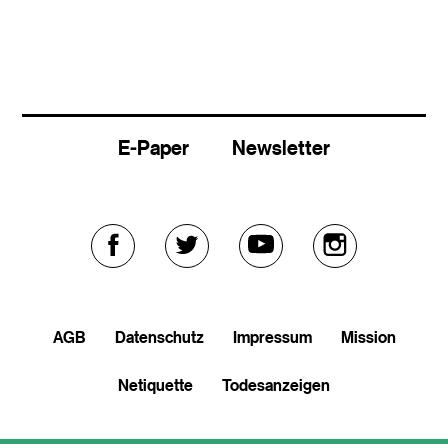
E-Paper
Newsletter
Externer
Externer
Externer
Externer
Link
Link
Link
Link
AGB
Datenschutz
Impressum
Mission
zu
zu
zu
zu
Netiquette
Todesanzeigen
facebook
twitter
youtube
soundcloud