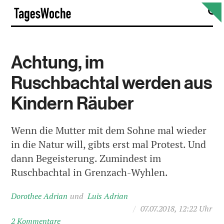
Skip
S
TagesWoche
to
content
Achtung, im
Ruschbachtal werden aus
Kindern Räuber
Wenn die Mutter mit dem Sohne mal wieder
in die Natur will, gibts erst mal Protest. Und
dann Begeisterung. Zumindest im
Ruschbachtal in Grenzach-Wyhlen.
Dorothee Adrian
Luis Adrian
/
07.07.2018, 12:22 Uhr
2 Kommentare