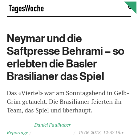
Skip
S
TagesWoche
to
content
Neymar und die
Saftpresse Behrami – so
erlebten die Basler
Brasilianer das Spiel
Das «Viertel» war am Sonntagabend in Gelb-
Grün getaucht. Die Brasilianer feierten ihr
Team, das Spiel und überhaupt.
Daniel Faulhaber
Reportage
/
/
18.06.2018, 12:32 Uhr