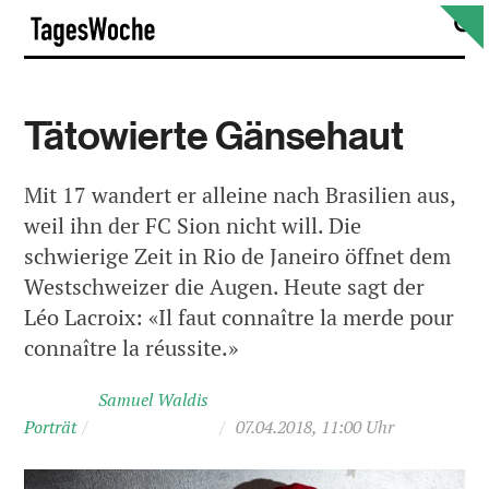
Skip
S
TagesWoche
to
content
Tätowierte Gänsehaut
Mit 17 wandert er alleine nach Brasilien aus,
weil ihn der FC Sion nicht will. Die
schwierige Zeit in Rio de Janeiro öffnet dem
Westschweizer die Augen. Heute sagt der
Léo Lacroix: «Il faut connaître la merde pour
connaître la réussite.»
Samuel Waldis
Porträt
/
/
07.04.2018, 11:00 Uhr