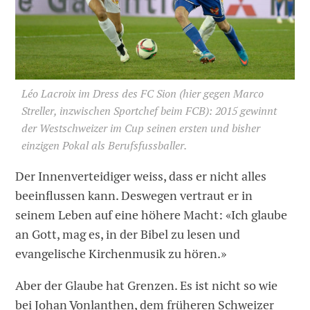
Léo Lacroix im Dress des FC Sion (hier gegen Marco
Streller, inzwischen Sportchef beim FCB): 2015 gewinnt
der Westschweizer im Cup seinen ersten und bisher
einzigen Pokal als Berufsfussballer.
Der Innenverteidiger weiss, dass er nicht alles
beeinflussen kann. Deswegen vertraut er in
seinem Leben auf eine höhere Macht: «Ich glaube
an Gott, mag es, in der Bibel zu lesen und
evangelische Kirchenmusik zu hören.»
Aber der Glaube hat Grenzen. Es ist nicht so wie
bei Johan Vonlanthen, dem früheren Schweizer