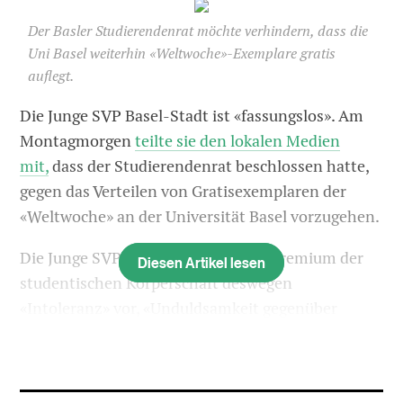
Der Basler Studierendenrat möchte verhindern, dass die
Uni Basel weiterhin «Weltwoche»-Exemplare gratis
auflegt.
Die Junge SVP Basel-Stadt ist «fassungslos». Am
Montagmorgen
teilte sie den lokalen Medien
mit,
dass der Studierendenrat beschlossen hatte,
gegen das Verteilen von Gratisexemplaren der
«Weltwoche» an der Universität Basel vorzugehen.
Die Junge SVP wirft dem höchsten Gremium der
Diesen Artikel lesen
studentischen Körperschaft deswegen
«Intoleranz» vor, «Unduldsamkeit gegenüber
Andersdenkenden», «Zensur», undemokratisches
Verhalten, eine Verletzung der
Repräsentationspflicht sowie den Missbrauch der