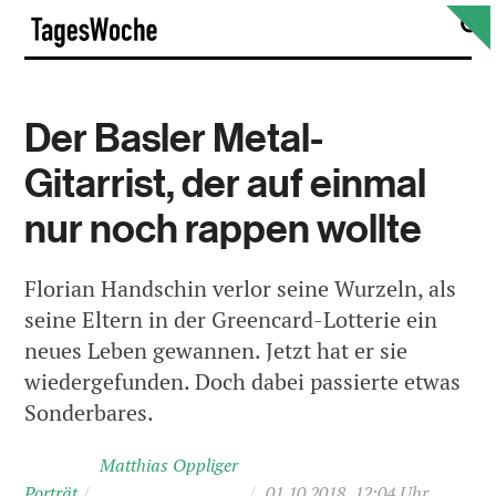
Skip
S
TagesWoche
to
content
Der Basler Metal-
Gitarrist, der auf einmal
nur noch rappen wollte
Florian Handschin verlor seine Wurzeln, als
seine Eltern in der Greencard-Lotterie ein
neues Leben gewannen. Jetzt hat er sie
wiedergefunden. Doch dabei passierte etwas
Sonderbares.
Matthias Oppliger
Porträt
/
/
01.10.2018, 12:04 Uhr