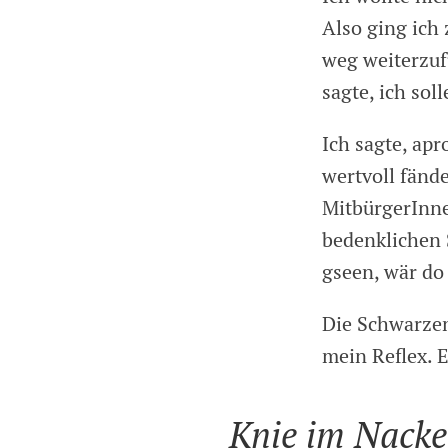
Also ging ich 
weg weiterzuf
sagte, ich so
Ich sagte, ap
wertvoll fänd
MitbürgerInne
bedenklichen 
gseen, wär do
Die Schwarzen 
mein Reflex. E
Knie im Nacke