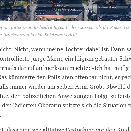
aum, unter dem die beiden Jugendlichen sassen, als die Polizei ersc
 Brückenrand in eine Spielzone verlegt.
nicht. Nicht, wenn meine Tochter dabei ist. Dann s
kontrollierte junge Mann, ein filigran gebauter Sch
hrmals darauf aufmerksam machte: «Ich ha Impfig
as kümmerte den Polizisten offenbar nicht, er pac
alls immer wieder am selben Arm. Grob. Obwohl d
te, den polizeilichen Anweisungen Folge zu leist
 den lädierten Oberarm spitzte sich die Situation 
.
ht, dass eine gewalttätige Festnahme vor den Kinde