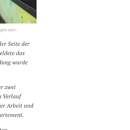
ogen war.
er Seite der
eldete das
ldung wurde
hr zwei
m Verlauf
rer Arbeit und
partement.
rten