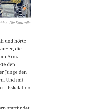
hien. Die Kontrolle
ah und hörte
warzer, die
 am Arm.
kte den
er Junge den
en. Und mit
zu – Eskalation
rn stattfindet.