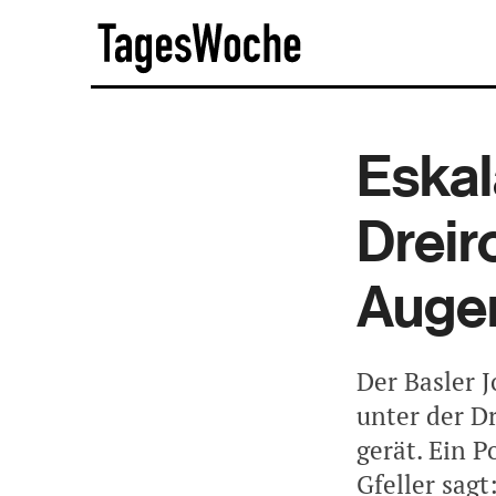
Skip
TagesWoche
to
content
Eskal
Dreir
Auge
Der Basler J
unter der Dr
gerät. Ein P
Gfeller sagt