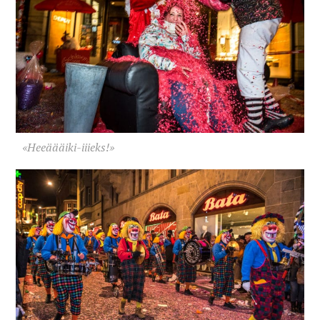
«Heeäääiki-iiieks!»