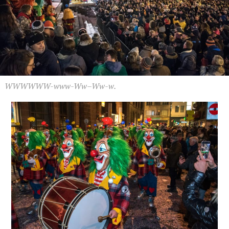
WWWWWW-www-Ww–Ww-w.