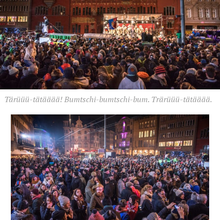
Tärüüü-tätääää! Bumtschi-bumtschi-bum. Trärüüü-tätääää.