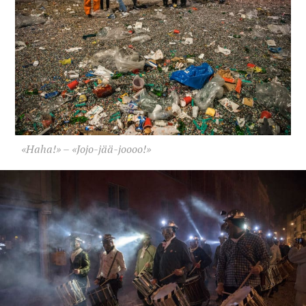
«Haha!» – «Jojo-jää-joooo!»