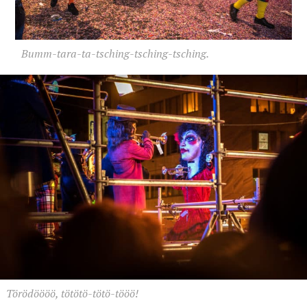
Bumm-tara-ta-tsching-tsching-tsching.
Törödöööö, tötötö-tötö-tööö!