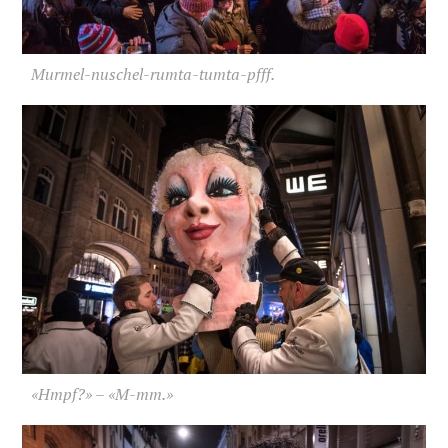
Murmel-nuschel-rumta-tumta-pfff.
«Hmpf?» – «M-mm.»