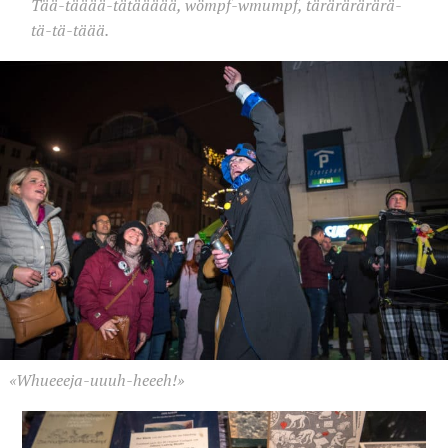
Tää-tääää-tätäääää, wömpf-wmumpf, tärärärärärä-
tä-tä-täää.
«Whueeeja-uuuh-heeeh!»