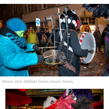
Rämm-tärä-tätätätä bumm-bumm-bumm.