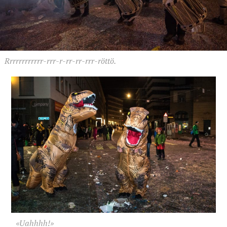
Rrrrrrrrrrrr-rrr-r-rr-rr-rrr-röttö.
«Uahhhh!»