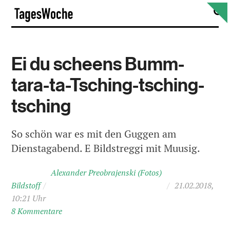
Skip
S
TagesWoche
to
content
Ei du scheens Bumm-
tara-ta-Tsching-tsching-
tsching
So schön war es mit den Guggen am
Dienstagabend. E Bildstreggi mit Muusig.
Alexander Preobrajenski (Fotos)
Bildstoff
/
/
21.02.2018,
10:21 Uhr
8 Kommentare