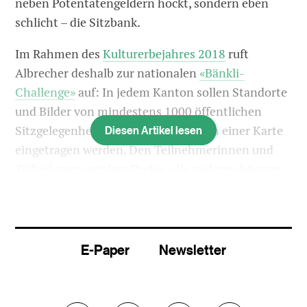
neben Potentatengeldern hockt, sondern eben
schlicht – die Sitzbank.
Im Rahmen des
Kulturerbejahres 2018
ruft
Albrecher deshalb zur nationalen
«Bänkli-
Challenge»
auf: In jedem Kanton sollen Standorte
und Bilder von mindestens 1000 öffentlichen
Diesen Artikel lesen
Sitzgelegenheiten zusammen- und in einer Karte
eingetragen werden. Den Teilnehmerinnen und
Teilnehmern winken Preise, alle anderen können
kostenlos nach einem Sitzplatz suchen, der ihren
Bedürfnissen entspricht.
Für Basel-Stadt sieht die Ausbeute bislang
E-Paper
Newsletter
allerdings mager aus: Lediglich drei Standorte sind
vermerkt: zwei in Riehen, einer auf dem
Bruderholz, letzterer ohne Fotografie. Wer also ein