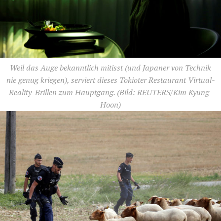
Weil das Auge bekanntlich mitisst (und Japaner von Technik
nie genug kriegen), serviert dieses Tokioter Restaurant Virtual-
Reality-Brillen zum Hauptgang.
(Bild: REUTERS/Kim Kyung-
Hoon)