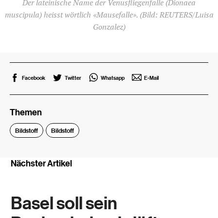
Der lateinische Name der Venusfliegenfalle (Dionaea
muscipula) heisst wörtlich «Mausefalle».
(Bild: REUTERS/Luisa
Gonzalez)
Facebook
Twitter
Whatsapp
E-Mail
Themen
Bildstoff
Bildstoff
Nächster Artikel
Basel soll sein