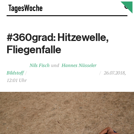
Skip
S
TagesWoche
to
content
#360grad: Hitzewelle,
Fliegenfalle
Nils Fisch
Hannes Nüsseler
Bildstoff
/
/
26.07.2018,
12:01 Uhr