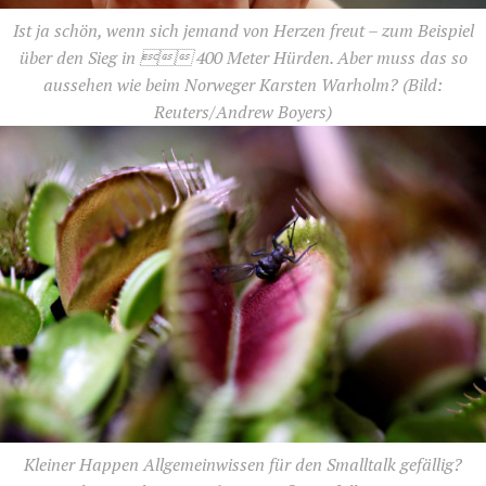
Ist ja schön, wenn sich jemand von Herzen freut – zum Beispiel
über den Sieg in  400 Meter Hürden. Aber muss das so
aussehen wie beim Norweger Karsten Warholm?
(Bild:
Reuters/Andrew Boyers)
Kleiner Happen Allgemeinwissen für den Smalltalk gefällig?