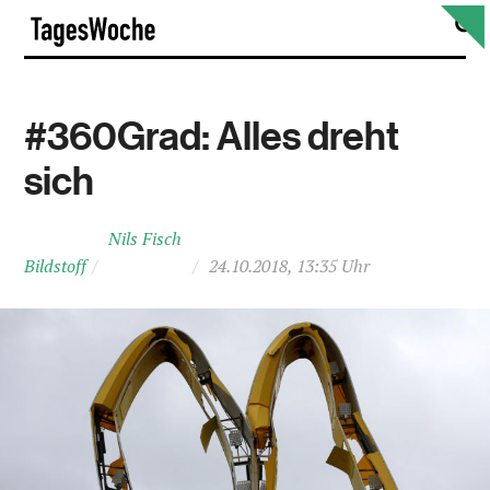
Skip
S
TagesWoche
to
content
#360Grad: Alles dreht
sich
Nils Fisch
Bildstoff
/
/
24.10.2018, 13:35 Uhr