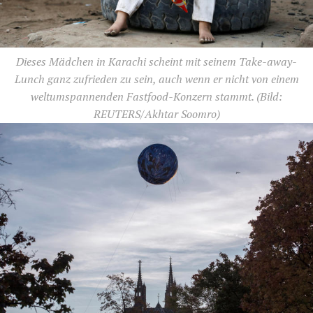
Dieses Mädchen in Karachi scheint mit seinem Take-away-
Lunch ganz zufrieden zu sein, auch wenn er nicht von einem
weltumspannenden Fastfood-Konzern stammt.
(Bild:
REUTERS/Akhtar Soomro)