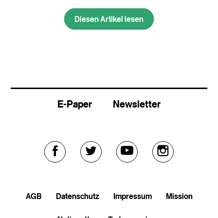
Diesen Artikel lesen
Diesen Artikel lesen
E-Paper
Newsletter
Externer
Externer
Externer
Externer
Link
Link
Link
Link
AGB
Datenschutz
Impressum
Mission
zu
zu
zu
zu