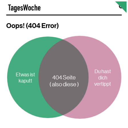
Skip
S
TagesWoche
to
content
Oops! (404 Error)
Du hast
Etwas ist
404 Seite
dich
kaputt
vertippt
( also diese )