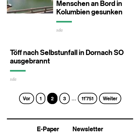
Menschen an Bord in
Kolumbien gesunken
Durchschnittliche
sda
Lesezeit
ca.
0
Minuten
Töff nach Selbstunfall in Dornach SO
ausgebrannt
Durchschnittliche
sda
Lesezeit
ca.
0
Seite
Seite
Seite
Seite
Vor
1
2
3
11'751
Weiter
…
Minuten
E-Paper
Newsletter