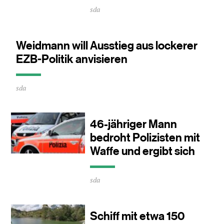
Durchschnittliche
sda
Lesezeit
ca.
0
Minuten
Weidmann will Ausstieg aus lockerer
EZB-Politik anvisieren
Durchschnittliche
sda
Lesezeit
ca.
0
Minuten
46-jähriger Mann
bedroht Polizisten mit
Waffe und ergibt sich
Durchschnittliche
sda
Lesezeit
ca.
0
Minuten
Schiff mit etwa 150