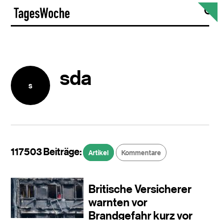
Skip
S
TagesWoche
to
content
sda
s
117503 Beiträge:
Artikel
Kommentare
Britische Versicherer
warnten vor
Brandgefahr kurz vor