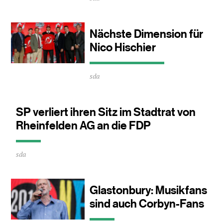
ca.
0
Minuten
Nächste Dimension für
Nico Hischier
Durchschnittliche
sda
Lesezeit
ca.
1
Minuten
SP verliert ihren Sitz im Stadtrat von
Rheinfelden AG an die FDP
Durchschnittliche
sda
Lesezeit
ca.
0
Minuten
Glastonbury: Musikfans
sind auch Corbyn-Fans