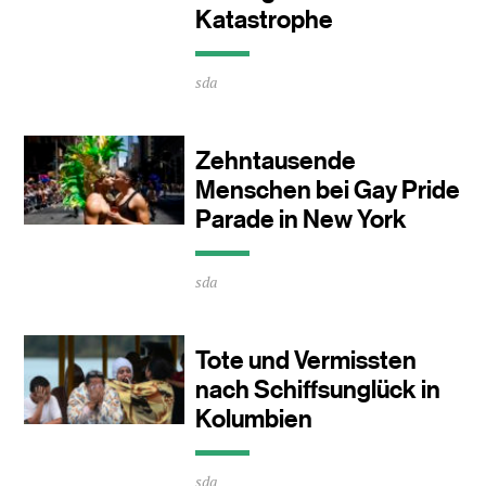
Katastrophe
Durchschnittliche
sda
Lesezeit
ca.
0
Minuten
Zehntausende
Menschen bei Gay Pride
Parade in New York
Durchschnittliche
sda
Lesezeit
ca.
0
Minuten
Tote und Vermissten
nach Schiffsunglück in
Kolumbien
Durchschnittliche
sda
Lesezeit