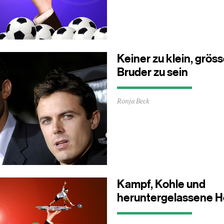
ca.
1
Minuten
Keiner zu klein, gröss
Bruder zu sein
Durchschnittliche
Ronja Beck
Lesezeit
ca.
3
Minuten
Kampf, Kohle und
heruntergelassene 
Durchschnittliche