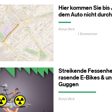
Hier kommen Sie bis 
dem Auto nicht durch
Durchschnittliche
Ronja Beck
Lesezeit
1 Kommentar
ca.
0
Minuten
Streikende Fessenhe
rasende E-Bikes & un
Guggen
Durchschnittliche
Ronja Beck
Lesezeit
ca.
1