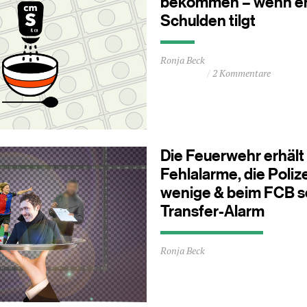
bekommen – wenn er
Schulden tilgt
Durchschnittliche
Ronja Beck
Lesezeit
2 Kommentare
ca.
0
Minuten
Die Feuerwehr erhält 
Fehlalarme, die Polize
wenige & beim FCB sch
Transfer-Alarm
Durchschnittliche
Ronja Beck
Lesezeit
ca.
1
Minuten