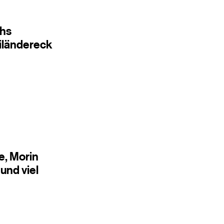
chs
iländereck
e, Morin
und viel