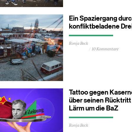
Ein Spaziergang dur
konfliktbeladene Dre
Durchschnittliche
Ronja Beck
Lesezeit
10 Kommentare
ca.
2
Minuten
Tattoo gegen Kasern
über seinen Rücktritt 
Lärm um die BaZ
Durchschnittliche
Ronja Beck
Lesezeit