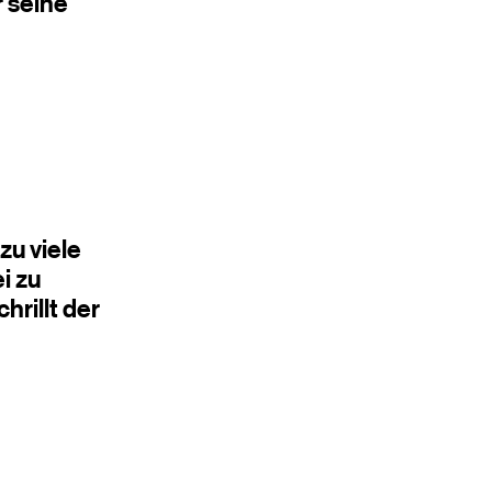
 seine
zu viele
i zu
rillt der