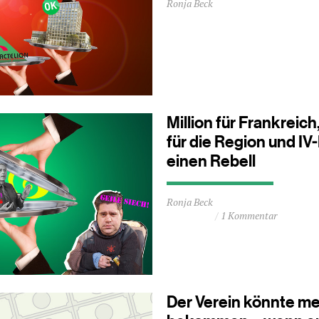
Ronja Beck
Lesezeit
ca.
1
Minuten
Million für Frankreich
für die Region und IV
einen Rebell
Durchschnittliche
Ronja Beck
Lesezeit
1 Kommentar
ca.
1
Minuten
Der Verein könnte m