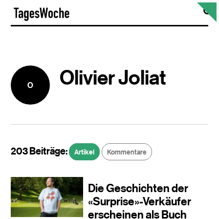
Skip
S
TagesWoche
to
content
Olivier Joliat
O
203 Beiträge:
Artikel
Kommentare
Die Geschichten der
«Surprise»-Verkäufer
erscheinen als Buch