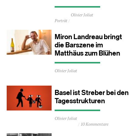
Durchschnittliche
Olivier Joliat
Lesezeit
Porträt
ca.
2
Minuten
Miron Landreau bringt
die Barszene im
Matthäus zum Blühen
Durchschnittliche
Olivier Joliat
Lesezeit
ca.
2
Minuten
Basel ist Streber bei den
Tagesstrukturen
Durchschnittliche
Olivier Joliat
Lesezeit
10 Kommentare
ca.
2