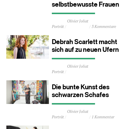
selbstbewusste Frauen
Durchschnittliche
Olivier Joliat
Lesezeit
Porträt
3 Kommentare
ca.
2
Minuten
Debrah Scarlett macht
sich auf zu neuen Ufern
Durchschnittliche
Olivier Joliat
Lesezeit
Porträt
ca.
1
Minuten
Die bunte Kunst des
schwarzen Schafes
Durchschnittliche
Olivier Joliat
Lesezeit
Porträt
1 Kommentar
ca.
2