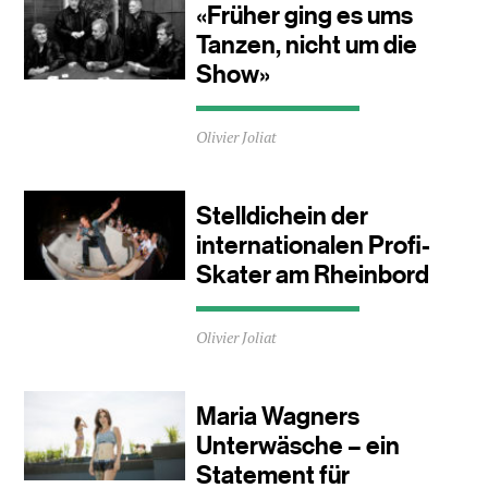
Minuten
«Früher ging es ums
Tanzen, nicht um die
Show»
Durchschnittliche
Olivier Joliat
Lesezeit
ca.
5
Minuten
Stelldichein der
internationalen Profi-
Skater am Rheinbord
Durchschnittliche
Olivier Joliat
Lesezeit
ca.
1
Minuten
Maria Wagners
Unterwäsche – ein
Statement für