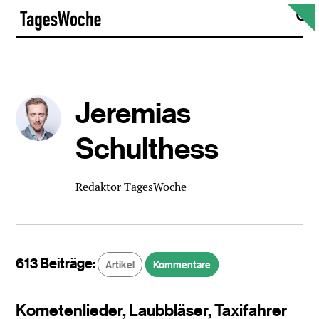
Skip
S
TagesWoche
to
content
Jeremias
Schulthess
Redaktor TagesWoche
613 Beiträge:
Artikel
Kommentare
Kometenlieder, Laubbläser, Taxifahrer