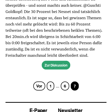
überprüfen - und sonst machts auch keiner. @Guschti
Goldkopf: Die 30 Prozent bei Nesnet sind tatsächlich
erstaunlich. Es ist sogar so, dass bei gewissen Themen
noch viel mehr gelöscht wird: Bis zu 60 Prozent
teilweise (oft bei den beschriebenen heiklen Themen).
Bei 20min.ch wird übrigens in Schichtarbeit von 6:00
bis 0:00 freigeschaltet. Es ist jeweils eine Person dafür
zuständig. Da ist es nicht verwunderlich, wenn die
Freischalter manchmal leicht überfordert sind.
Zur Diskussion
Seite
Seite
Seite
Vor
1
6
7
…
E-Paper
Newsletter