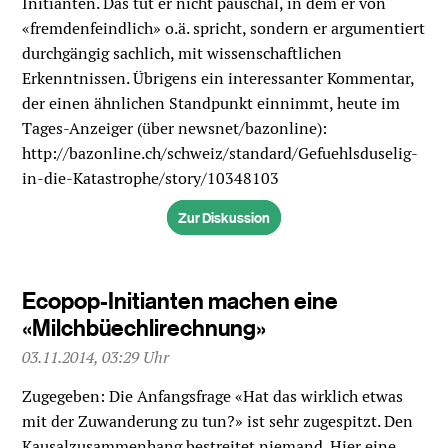
Initianten. Das tut er nicht pauschal, in dem er von
«fremdenfeindlich» o.ä. spricht, sondern er argumentiert
durchgängig sachlich, mit wissenschaftlichen
Erkenntnissen. Übrigens ein interessanter Kommentar,
der einen ähnlichen Standpunkt einnimmt, heute im
Tages-Anzeiger (über newsnet/bazonline):
http://bazonline.ch/schweiz/standard/Gefuehlsduselig-
in-die-Katastrophe/story/10348103
Zur Diskussion
Ecopop-Initianten machen eine
«Milchbüechlirechnung»
03.11.2014, 03:29 Uhr
Zugegeben: Die Anfangsfrage «Hat das wirklich etwas
mit der Zuwanderung zu tun?» ist sehr zugespitzt. Den
Kausalzusammenhang bestreitet niemand. Hier eine