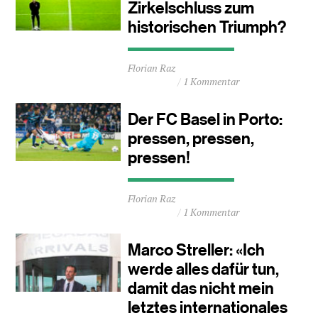
Zirkelschluss zum
historischen Triumph?
Durchschnittliche
Florian Raz
Lesezeit
1 Kommentar
ca.
2
Minuten
Der FC Basel in Porto:
pressen, pressen,
pressen!
Durchschnittliche
Florian Raz
Lesezeit
1 Kommentar
ca.
1
Minuten
Marco Streller: «Ich
werde alles dafür tun,
damit das nicht mein
letztes internationales