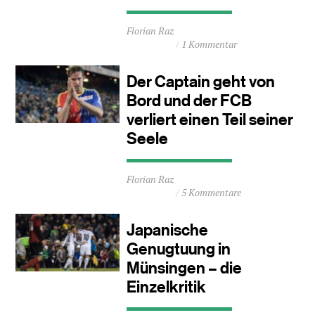
Durchschnittliche
Florian Raz
Lesezeit
1 Kommentar
ca.
2
Minuten
Der Captain geht von
Bord und der FCB
verliert einen Teil seiner
Seele
Durchschnittliche
Florian Raz
Lesezeit
5 Kommentare
ca.
3
Minuten
Japanische
Genugtuung in
Münsingen – die
Einzelkritik
Durchschnittliche