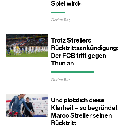
Spiel wird»
Durchschnittliche
Florian Raz
Lesezeit
ca.
0
Minuten
Trotz Strellers
Rücktrittsankündigung:
Der FCB tritt gegen
Thun an
Durchschnittliche
Florian Raz
Lesezeit
ca.
1
Minuten
Und plötzlich diese
Klarheit – so begründet
Marco Streller seinen
Rücktritt