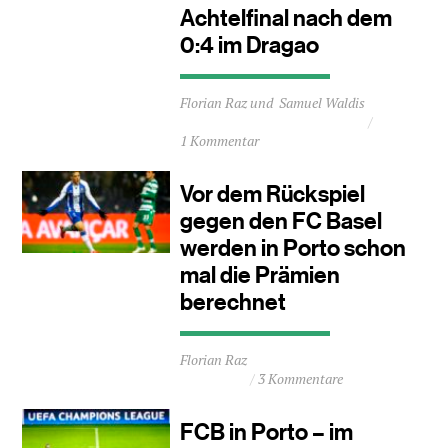
Achtelfinal nach dem
0:4 im Dragao
Durchschnittliche
Florian Raz
Samuel Waldis
Lesezeit
ca.
1 Kommentar
2
Minuten
Vor dem Rückspiel
gegen den FC Basel
werden in Porto schon
mal die Prämien
berechnet
Durchschnittliche
Florian Raz
Lesezeit
3 Kommentare
ca.
1
Minuten
FCB in Porto – im