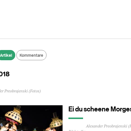
Artikel
Kommentare
018
che
er Preobrajenski (Fotos)
Ei du scheene Morge
Durchschnittliche
Alexander Preobrajenski (
Lesezeit