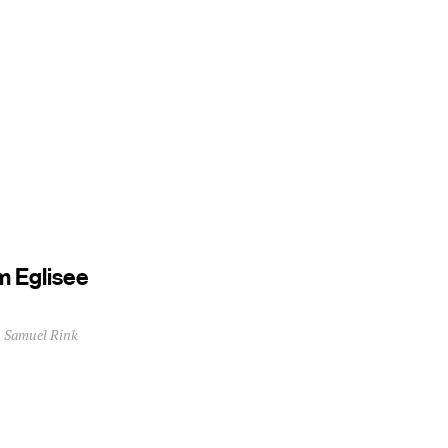
em Eglisee
Samuel Rink