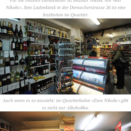
Für die meisten Gundelianer ist Bozidar Nikolic nur «der
Nikolic». Sein Ladenkiosk in der Dornacherstrasse 26 ist eine
Institution im Quartier.
Auch wenn es so aussieht: im Quartierladen «Zum Nikolic» gibt
es nicht nur Alkoholika.