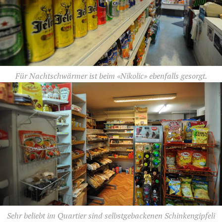
Für Nachtschwärmer ist beim «Nikolic» ebenfalls gesorgt.
Sehr beliebt im Quartier sind selbstgebackenen Schinkengipfeli