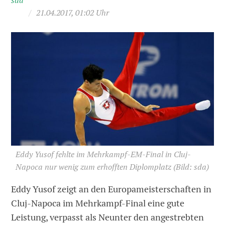
sda
/
21.04.2017, 01:02 Uhr
Eddy Yusof fehlte im Mehrkampf-EM-Final in Cluj-
Napoca nur wenig zum erhofften Diplomplatz
(Bild: sda)
Eddy Yusof zeigt an den Europameisterschaften in
Cluj-Napoca im Mehrkampf-Final eine gute
Leistung, verpasst als Neunter den angestrebten