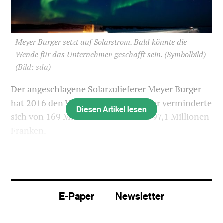
Meyer Burger setzt auf Solarstrom. Bald könnte die
Wende für das Unternehmen geschafft sein. (Symbolbild)
(Bild: sda)
Der angeschlagene Solarzulieferer Meyer Burger
hat 2016 den Verlust reduziert. Dieser verminderte
Diesen Artikel lesen
sich von 169 Millionen Franken auf 97,1 Millionen
Franken.
Der Nettoumsatz stieg um 40 Prozent 453,1
Millionen Franken. Damit habe Meyer Burger sein
Ziel nach einem soliden Wachstum erreicht, heisst
E-Paper
Newsletter
es in der Mitteilung vom Mittwoch. Der
Bestellungseingang erhöhte sich um 8,9 Prozent