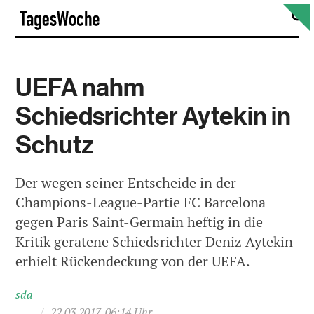
Skip
S
TagesWoche
to
content
UEFA nahm
Schiedsrichter Aytekin in
Schutz
Der wegen seiner Entscheide in der
Champions-League-Partie FC Barcelona
gegen Paris Saint-Germain heftig in die
Kritik geratene Schiedsrichter Deniz Aytekin
erhielt Rückendeckung von der UEFA.
sda
/
22.03.2017, 06:14 Uhr