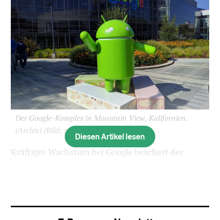
Der Google-Komplex in Mountain View, Kalifornien.
(Archiv)
(Bild: sda)
Diesen Artikel lesen
Kräftiges Wachstum bei Google beschert der
Konzernmutter Alphabet Sprünge bei Umsatz und
Gewinn. Im vergangenen Quartal wuchsen die
Erlöse von Alphabet im Jahresvergleich um 21
Prozent auf 21,5 Milliarden Dollar.