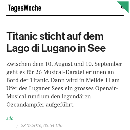
Skip
S
TagesWoche
to
content
Titanic sticht auf dem
Lago di Lugano in See
Zwischen dem 10. August und 10. September
geht es für 26 Musical-Darstellerinnen an
Bord der Titanic. Dann wird in Melide TI am
Ufer des Luganer Sees ein grosses Openair-
Musical rund um den legendären
Ozeandampfer aufgeführt.
sda
/
28.07.2016, 08:54 Uhr