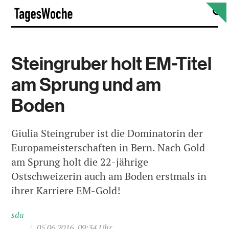
Skip
S
TagesWoche
to
content
Steingruber holt EM-Titel
am Sprung und am
Boden
Giulia Steingruber ist die Dominatorin der
Europameisterschaften in Bern. Nach Gold
am Sprung holt die 22-jährige
Ostschweizerin auch am Boden erstmals in
ihrer Karriere EM-Gold!
sda
/
05.06.2016, 09:34 Uhr