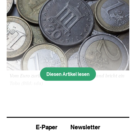
Diesen Artikel lesen
Vom Euro zurück zur Drachme? Griechenland bricht ein
Tabu
(Bild: sda)
Ohne neue Milliardenspritzen von EU und IWF
fürchtet Griechenland das Aus für seine Euro-
Mitgliedschaft. „Die Vereinbarung über
Rettungshilfen muss unterzeichnet werden,
E-Paper
Newsletter
andernfalls sind wir von den Märkten