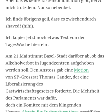
Aber das es keine Tastenkombination gibt, nervt
mich trotzdem. Nur so nebenbei.
Ich finds übrigens geil, dass es zwischendurch
shaved! (hihi).
Ich kopier jetzt noch etwas Text von der
TagesWoche hierrein:
Am 21.Mai stimmt Basel-Stadt darüber ab, ob das
Alkoholverbot in Jugendzentren aufgehoben
werden soll. Den Anstoss gab eine
Motion
von SP-Grossrat Thomas Gander, der eine
Liberalisierung des
Gastwirtschaftsgesetzes forderte. Die Mehrheit
des Parlaments war dafür,
doch ein Komitee mit dem klingenden
Namen
«Verein für Suchtprävention»
ergriff das