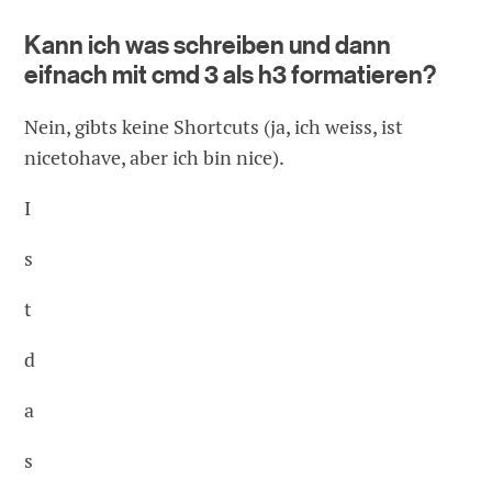
Kann ich was schreiben und dann
eifnach mit cmd 3 als h3 formatieren?
Nein, gibts keine Shortcuts (ja, ich weiss, ist
nicetohave, aber ich bin nice).
I
s
t
d
a
s