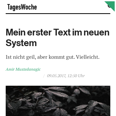
Skip
S
TagesWoche
to
content
Mein erster Text im neuen
System
Ist nicht geil, aber kommt gut. Vielleicht.
Amir Mustedanagic
/
09.05.2017, 12:50 Uhr