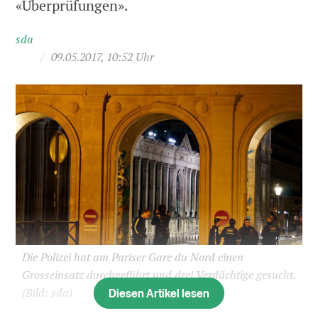
«Überprüfungen».
sda
/
09.05.2017, 10:52 Uhr
Die Polizei hat am Pariser Gare du Nord einen
Grosseinsatz durchgeführt und drei Verdächtige gesucht.
Diesen Artikel lesen
(Bild: sda)