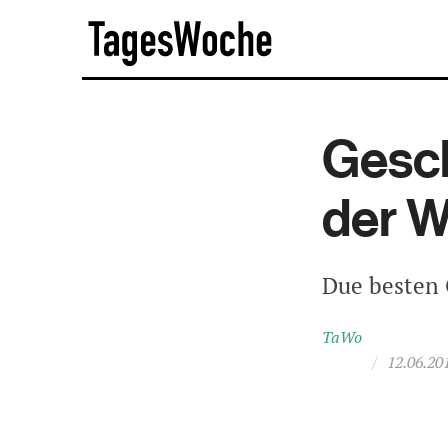
Skip
TagesWoche
to
content
Gesc
der 
Due besten 
TaWo
/
12.06.20