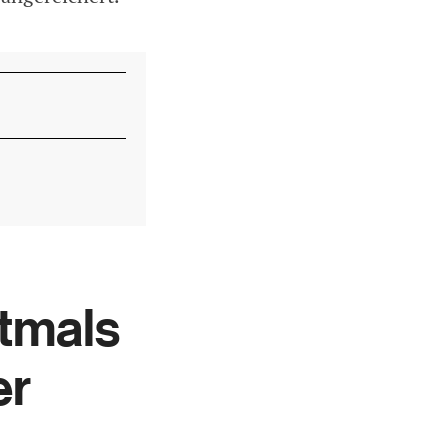
tmals
er