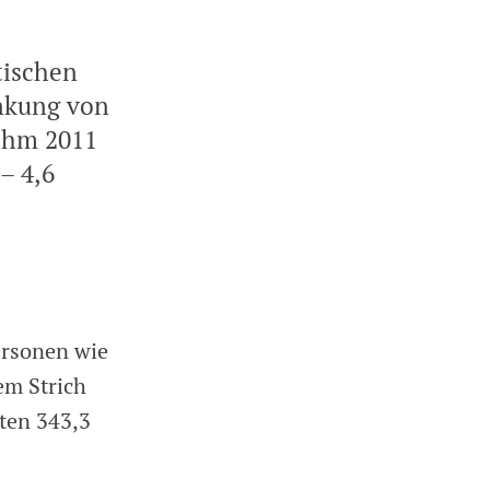
tischen
nkung von
nahm 2011
– 4,6
ersonen wie
em Strich
ten 343,3