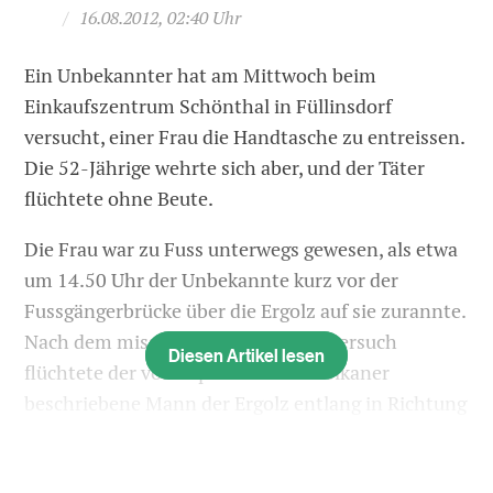
/
16.08.2012, 02:40 Uhr
Ein Unbekannter hat am Mittwoch beim
Einkaufszentrum Schönthal in Füllinsdorf
versucht, einer Frau die Handtasche zu entreissen.
Die 52-Jährige wehrte sich aber, und der Täter
flüchtete ohne Beute.
Die Frau war zu Fuss unterwegs gewesen, als etwa
um 14.50 Uhr der Unbekannte kurz vor der
Fussgängerbrücke über die Ergolz auf sie zurannte.
Nach dem misslungenen Diebstahlversuch
Diesen Artikel lesen
flüchtete der vom Opfer als Nordafrikaner
beschriebene Mann der Ergolz entlang in Richtung
Liestal, wie die Polizei am Donnerstag mitteilte.