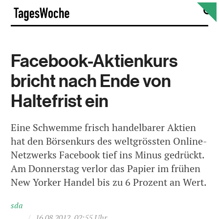
Skip
S
TagesWoche
to
content
Facebook-Aktienkurs
bricht nach Ende von
Haltefrist ein
Eine Schwemme frisch handelbarer Aktien
hat den Börsenkurs des weltgrössten Online-
Netzwerks Facebook tief ins Minus gedrückt.
Am Donnerstag verlor das Papier im frühen
New Yorker Handel bis zu 6 Prozent an Wert.
sda
/
16.08.2012, 02:55 Uhr