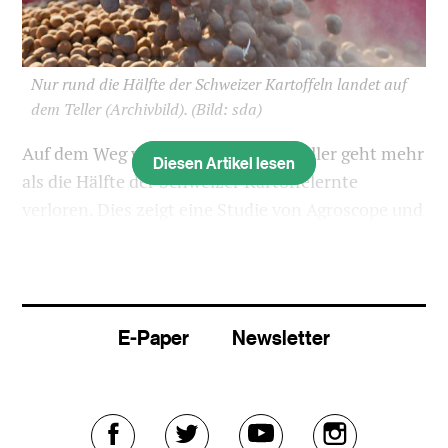
Nur rund die Hälfte der Schweizer Kartoffeln landet auf
dem Teller (Archivbild).
(Bild: sda)
Auf dem Weg vom Feld bis auf die Teller geht mehr
Diesen Artikel lesen
als die Hälfte der Schweizer Kartoffelernte
verloren. Dies zeigt eine Studie von Agroscope und
ETH Zürich. Die Forscher schlagen auch
Massnahmen vor, wie diese Verluste reduziert
werden können.
E-Paper
Newsletter
Die Verluste bei den Kartoffeln in der Schweiz
seien sehr hoch. Mit diesen Worten wird Christian
Willersinn, Erstautor der Studie, in einer
Mitteilung der Agrarforschungsanstalt Agroscope