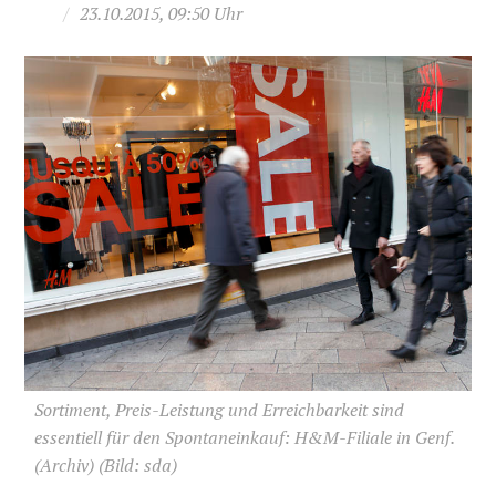
/
23.10.2015, 09:50 Uhr
Sortiment, Preis-Leistung und Erreichbarkeit sind
essentiell für den Spontaneinkauf: H&M-Filiale in Genf.
(Archiv)
(Bild: sda)