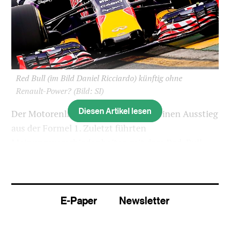
Red Bull (im Bild Daniel Ricciardo) künftig ohne
Renault-Power?
(Bild: SI)
Diesen Artikel lesen
Der Motorenlieferant Renault prüft einen Ausstieg
aus der Formel 1. Zuletzt führten
Meinungsverschiedenheiten mit dem Red-Bull-
Team für grosse Spannungen zwischen den beiden
Partnern.
«Ich kann bestätigen, dass wir nach einer Reihe
E-Paper
Newsletter
von Optionen schauen, einschliesslich eines
Ausstiegs, falls die Formel 1 schlecht für den Ruf