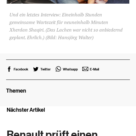
Und ein letztes Interview: Eineinhalb Stunden
gemeinsame Wartezeit für neuneinhalb Minuten
Xherdan Shaqiri. (Das Lachen war nicht so anbiedernd
geplant. Ehrlich.) (Bild: Hansjörg Walter)
Facebook
Twitter
Whatsapp
E-Mail
Themen
Nächster Artikel
Renault prüft einen