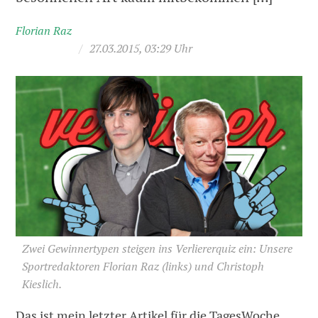
Florian Raz
/
27.03.2015, 03:29 Uhr
Zwei Gewinnertypen steigen ins Verliererquiz ein: Unsere
Sportredaktoren Florian Raz (links) und Christoph
Kieslich.
Das ist mein letzter Artikel für die TagesWoche.