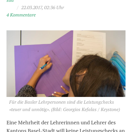
sda
/
22.03.2017, 02:36 Uhr
4 Kommentare
Für die Basler Lehrpersonen sind die Leistungchecks
«teuer und unnötig».
(Bild: Georgios Kefalas / Keystone)
Eine Mehrheit der Lehrerinnen und Lehrer des
Kantons Basel-Stadt will keine Leistungschecks an