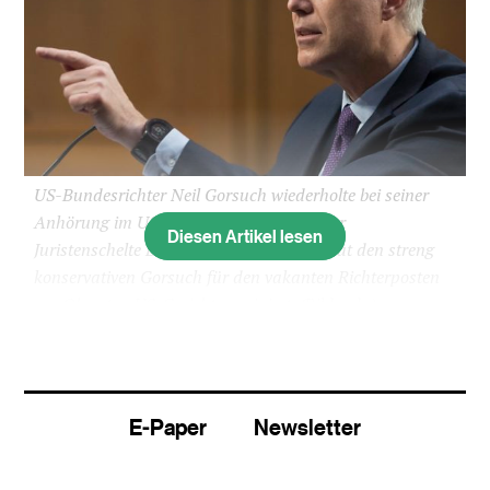
US-Bundesrichter Neil Gorsuch wiederholte bei seiner
Anhörung im US-Senat seine Kritik an der
Diesen Artikel lesen
Juristenschelte Donald Trumps. Trump hat den streng
konservativen Gorsuch für den vakanten Richterposten
am Obersten US-Gericht nominiert.
(Bild: sda)
Der für den vakanten Richterposten am Obersten
Gericht nominierte US-Bundesrichter Neil
Gorsuch hat seine Kritik an der Juristenschelte
E-Paper
Newsletter
von Präsident Donald Trump erneuert. Erstmals
hatte er sich dazu im Februar geäussert.