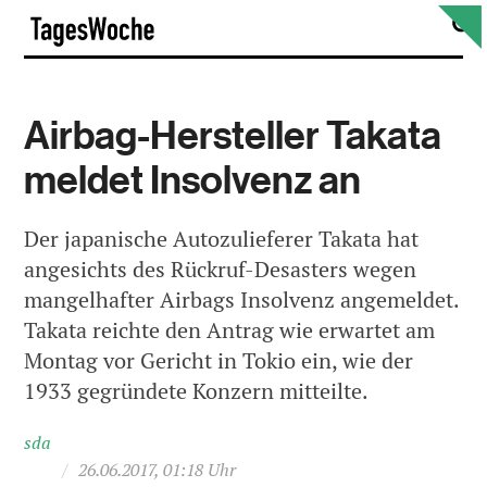
Skip
S
TagesWoche
to
content
Airbag-Hersteller Takata
meldet Insolvenz an
Der japanische Autozulieferer Takata hat
angesichts des Rückruf-Desasters wegen
mangelhafter Airbags Insolvenz angemeldet.
Takata reichte den Antrag wie erwartet am
Montag vor Gericht in Tokio ein, wie der
1933 gegründete Konzern mitteilte.
sda
/
26.06.2017, 01:18 Uhr