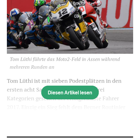
Tom Lüthi führte das Moto2-Feld in Assen während
mehreren Runden an
Tom Lüthi ist mit sieben Podestplätzen in den
ersten acht Saisonrennen über alle drei
Diesen Artikel lesen
Kategorien gesehen der erfolgreichste Fahrer
2017. Einzig ein Sieg fehlt dem Berner Routinier
noch.
«Klar hätte ich in Assen gerne gewonnen und habe
ich den Sieg nur knapp verpasst. Doch wichtig für