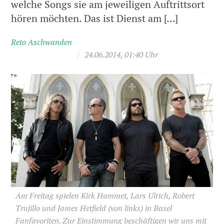
welche Songs sie am jeweiligen Auftrittsort
hören möchten. Das ist Dienst am […]
Reto Aschwanden
/
24.06.2014, 01:40 Uhr
Am Freitag spielen Kirk Hammet, Lars Ulrich, Robert
Trujillo und James Hetfield (von links) in Basel
Fanfavoriten. Zur Einstimmung beschäftigen wir uns mit