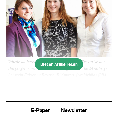
Wurde im bereits ersten Wahlgang in die Exekutive der
Diesen Artikel lesen
Bürgergemeinde der Stadt Basel gewählt: die 34-jährige
Lehrerin Fabienne Beyerle (Bildmitte). (Archivbild)
(Bild:
Hans Jörg Walter)
Die Freisinnigen haben weiterhin einen Sitz im
Basler Bürgerrat: Als Nachfolgerin von Paul von
Gunten wählte der Bürgergemeinderat am
E-Paper
Newsletter
Dienstag Fabienne Beyerle in die Exekutive der